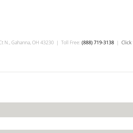
 Ct N., Gahanna, OH 43230 |
Toll Free:
(888) 719-3138
|
Click