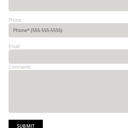
Phone:
Email:
Comments:
Please
leave