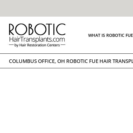
Skip
to
content
WHAT IS ROBOTIC FU
COLUMBUS OFFICE, OH ROBOTIC FUE HAIR TRANSP