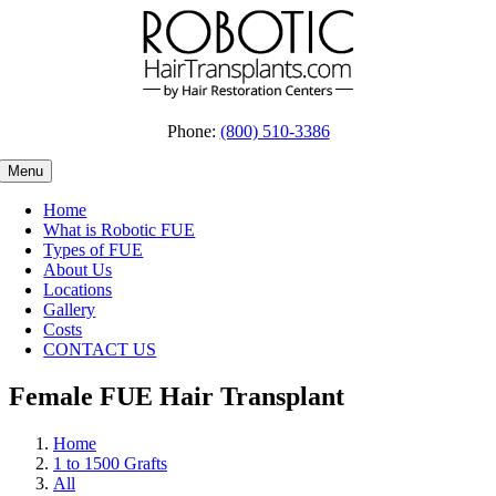
Skip
to
content
Phone:
(800) 510-3386
Menu
Home
What is Robotic FUE
Types of FUE
About Us
Locations
Gallery
Costs
CONTACT US
Female FUE Hair Transplant
Home
1 to 1500 Grafts
All